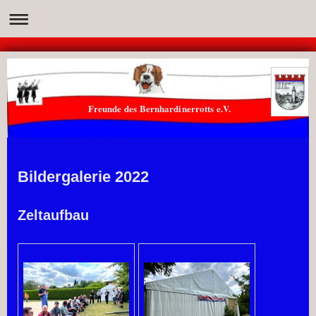
Freunde des Bernhardinerrotts e.V.
Bildergalerie 2022
Zeltaufbau