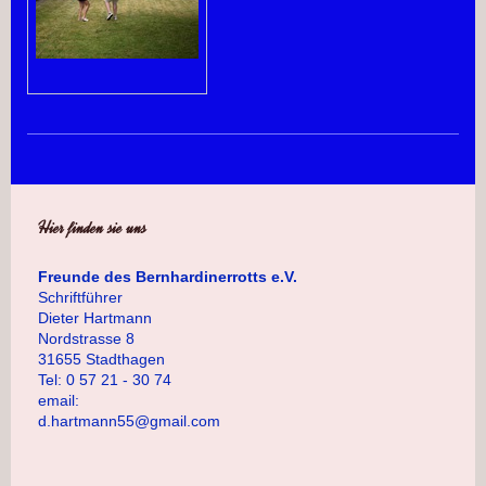
Hier finden sie uns
Freunde des Bernhardinerrotts e.V.
Schriftführer
Dieter Hartmann
Nordstrasse 8
31655 Stadthagen
Tel: 0 57 21 - 30 74
email:
d.hartmann55@gmail.com