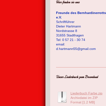
Hier finden sie uns
Freunde des Bernhardinerrotts
e.V.
Schriftführer
Dieter Hartmann
Nordstrasse 8
31655 Stadthagen
Tel: 0 57 21 - 30 74
email:
d.hartmann55@gmail.com
Unser Liederbuch zum Download
Liederbuch Farbe.zip
Archivdatei im ZIP
Format [1.2 MB]