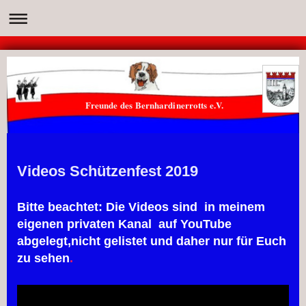
Freunde des Bernhardinerrotts e.V.
Videos Schützenfest 2019
Bitte beachtet: Die Videos sind i
n meinem
eigenen privaten Kanal auf YouTube
abgelegt,nicht gelistet und daher nur für Euch
zu sehen
.