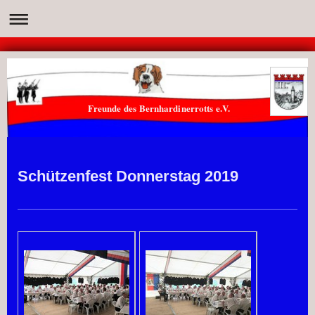
Freunde des Bernhardinerrotts e.V.
Schützenfest Donnerstag 2019