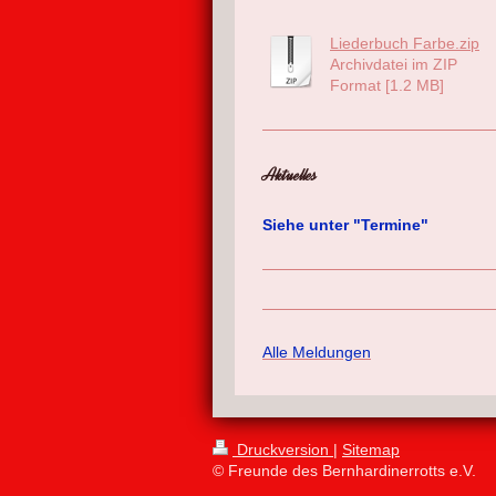
Liederbuch Farbe.zip
Archivdatei im ZIP
Format [1.2 MB]
Aktuelles
Siehe unter "Termine"
Alle Meldungen
Druckversion
|
Sitemap
© Freunde des Bernhardinerrotts e.V.